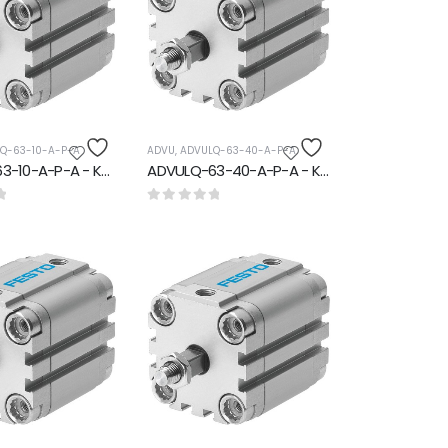
Q-63-10-A-P-A
ADVU
,
ADVULQ-63-40-A-P-A
ADVULQ-63-10-A-P-A - Kompakt silindir
ADVULQ-63-40-A-P-A - Kompakt silindir
den
0
5 üzerinden