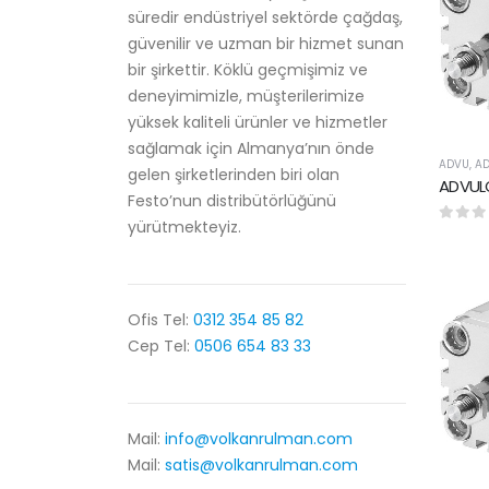
süredir endüstriyel sektörde çağdaş,
güvenilir ve uzman bir hizmet sunan
bir şirkettir. Köklü geçmişimiz ve
deneyimimizle, müşterilerimize
yüksek kaliteli ürünler ve hizmetler
sağlamak için Almanya’nın önde
ADVU
,
AD
gelen şirketlerinden biri olan
Festo’nun distribütörlüğünü
yürütmekteyiz.
0
5 üze
Ofis Tel:
0312 354 85 82
Cep Tel:
0506 654 83 33
Mail:
info@volkanrulman.com
Mail:
satis@volkanrulman.com