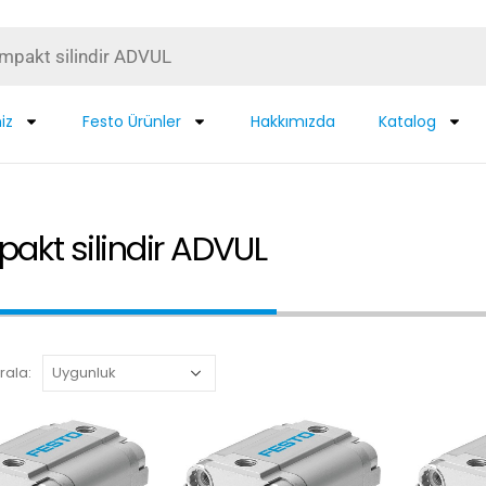
iz
Festo Ürünler
Hakkımızda
Katalog
akt silindir ADVUL
rala: