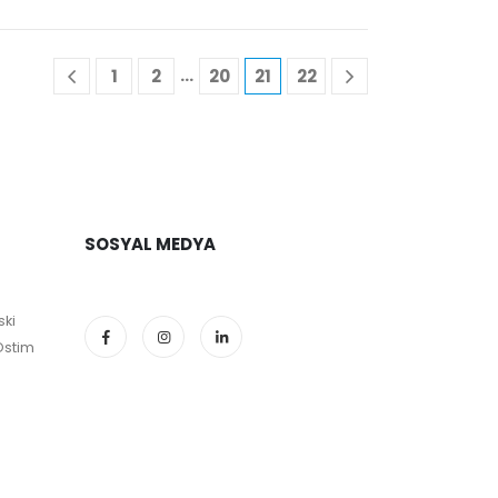
…
1
2
20
21
22
SOSYAL MEDYA
ski
Ostim