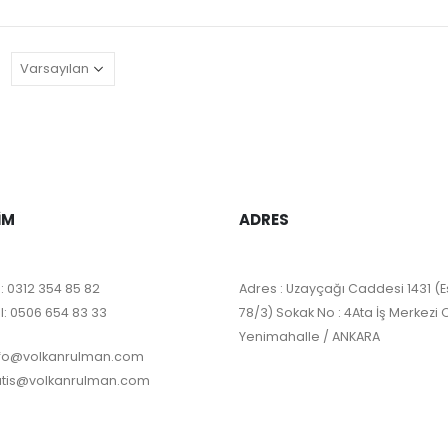
:
IM
ADRES
:
0312 354 85 82
Adres : Uzayçağı Caddesi 1431 (E
l:
0506 654 83 33
78/3) Sokak No : 4Ata İş Merkezi 
Yenimahalle / ANKARA
nfo@volkanrulman.com
atis@volkanrulman.com