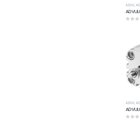
ADVU
,
AD
0
5 üze
ADVU
,
AD
0
5 üze