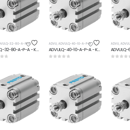
VULQ-32-80-A-P-A
ADVU
,
ADVULQ-40-10-A-P-A
ADVU
,
ADVUL
ADVULQ-32-80-A-P-A - Kompakt silindir
ADVULQ-40-10-A-P-A - Kompakt silindir
rinden
0
5 üzerinden
0
5 üzerin